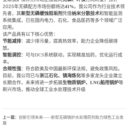
2025年无磷配方市场份额将达
。我公司作为行业技术领
41%
先者，其
凭借
和智能监测
新型无磷缓蚀阻垢剂
纳米分散技术
系统集成，已在国内电力、石化、食品医药等多个领域广泛
应用。
该产品具有以下核心优势：
节能减排
：减少排污量，提高热效率，助力企业降低碳排
放。
智能调控
：可与DCS系统联动，实现精准加药，优化运行成
本。
合规性强
：符合欧美及中国最新环保法规，避免政策风险。
目前，我公司已与
等多家龙头企业建立
浙江石化、镇海炼化
长期合作，未来将进一步拓展
等
生物质锅炉、LNG船用锅炉
新兴市场，推动全球工业水处理技术升级
上一篇：
创新引领未来——新型无磷锅炉水处理药剂助力绿色工业发
展